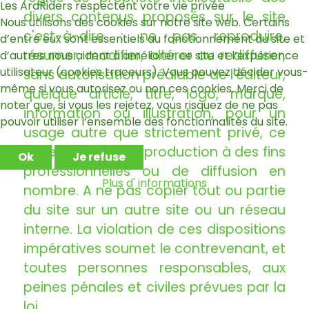
Les ArdRiders respectent votre vie privée
divers contenus proposés sur le site
Nous utilisons des cookies sur notre site web. Certains
c'est-à-dire : ne pas reproduire,
d’entre eux sont essentiels au fonctionnement du site et
résumer, modifier, altérer ou rediffuser,
d’autres nous aident à améliorer ce site et l’expérience
utilisateur (cookies traceurs). Vous pouvez décider vous-
sans autorisation préalable de l'éditeur,
même si vous autorisez ou non ces cookies. Merci de
quelque article, titre, logo, marque,
noter que, si vous les rejetez, vous risquez de ne pas
information ou illustration, pour un
pouvoir utiliser l’ensemble des fonctionnalités du site.
usage autre que strictement privé, ce
qui exclut toute reproduction à des fins
Ok
Je refuse
professionnelles ou de diffusion en
Plus d' informations
nombre. A ne pas copier tout ou partie
du site sur un autre site ou un réseau
interne. La violation de ces dispositions
impératives soumet le contrevenant, et
toutes personnes responsables, aux
peines pénales et civiles prévues par la
loi.