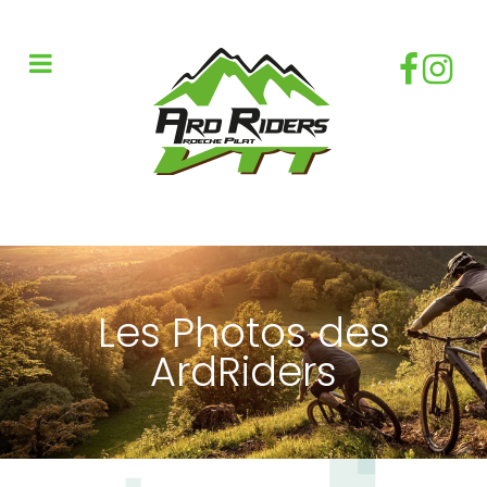
Les Photos des
ArdRiders