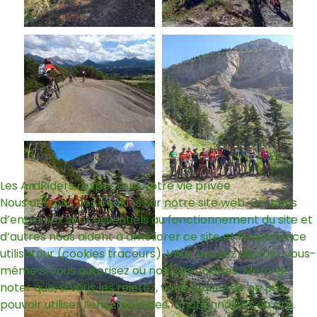
Les ArdRiders respectent votre vie privée
Nous utilisons des cookies sur notre site web. Certains
d’entre eux sont essentiels au fonctionnement du site et
d’autres nous aident à améliorer ce site et l’expérience
utilisateur (cookies traceurs). Vous pouvez décider vous-
même si vous autorisez ou non ces cookies. Merci de
noter que, si vous les rejetez, vous risquez de ne pas
pouvoir utiliser l’ensemble des fonctionnalités du site.