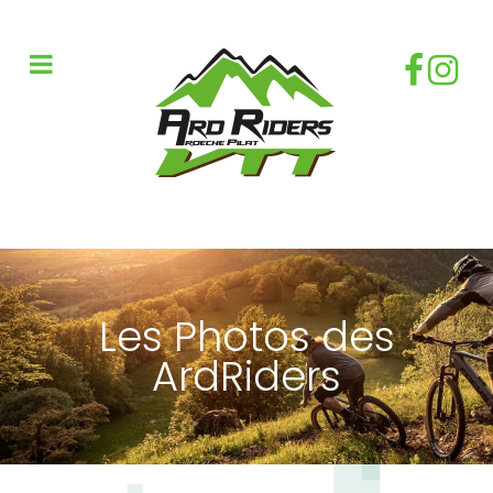
Les Photos des
ArdRiders